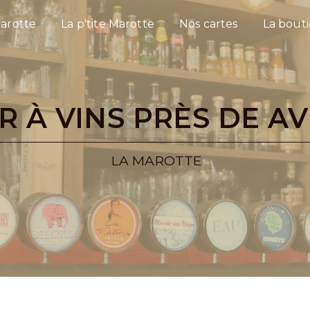
arotte
La p'tite Marotte
Nos cartes
La bout
AR À VINS PRÈS DE AV
LA MAROTTE