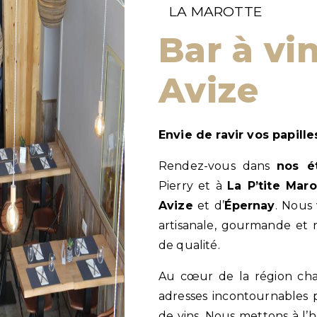
LA MAROTTE
bar à vins près de
Avize
Envie de ravir vos papil
Rendez-vous dans
nos é
Pierry et à
La P’tite Maro
Avize
et d’
Épernay
. Nous 
artisanale, gourmande et r
de qualité.
Au cœur de la région ch
adresses incontournables 
de vins. Nous mettons à l’