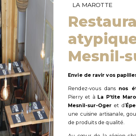
LA MAROTTE
restauration
atypique
Mesnil-s
Envie de ravir vos papil
Rendez-vous dans
nos é
Pierry et à
La P’tite Maro
Mesnil-sur-Oger
et d’
Épe
une cuisine artisanale, go
de produits de qualité.
Au cœur de la région ch