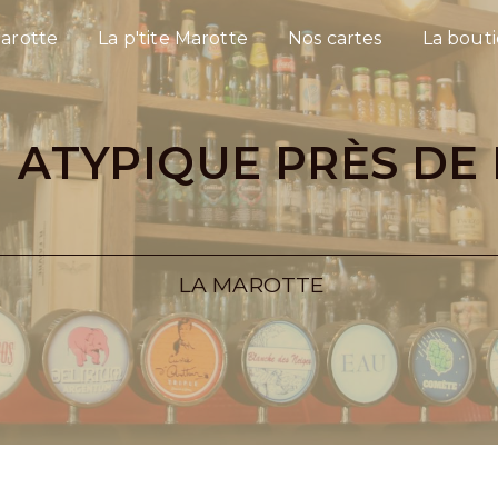
arotte
La p'tite Marotte
Nos cartes
La bout
LA MAROTTE