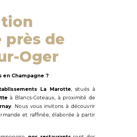
 près de
ur-Oger
les en Champagne ?
tablissements La Marotte
, situés à
tte
à Blancs-Coteaux, à proximité de
rnay
. Nous vous invitons à découvrir
urmande et raffinée, élaborée à partir
ampenoise,
nos restaurants
sont des