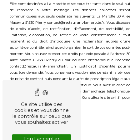
Elles sont destinées à La Marotte et ses sous-traitants dans le seul but
de répondre à votre message. Les données collectées seront
communiquées aux seuls destinataires suivants: La Marotte 30 Allée
Maxenu 51530 Pierry contact@restaurant-lamarotte.fr. Vous disposez
de droits d’accès, de rectification, d’effacement, de portabilité, de
limitation, d’opposition, de retrait de votre consentement à tout
moment et du droit d’introduire une réclamation auprès d’une
autorité de contrôle, ainsi que d’organiser le sort de vos données post-
mortem. Vous pouvez exercer ces droits par voie postale à l'adresse 30
Allée Maxenu 51530 Pierry ou par courrier électronique à l'adresse
contact@restaurant-lamarotte.fr. Un justificatif d'identité pourra
vous être demandé. Nous conservons vos données pendant la période
de prise de contact puis pendant la durée de prescription légale aux
fins probatoires et de gestion des contentieux. Vous avez le droit de
vous inscrire sur la liste d'opposition au démarchage téléphonique,
disponible à cette adresse:
Bloctel.gouv.fr
. Consultez le site cnil.fr pour
Ce site utilise des
plus d’informations sur vos droits.
cookies et vous donne
le contrôle sur ceux que
vous souhaitez activer
Recherches fréquentes
Tout accepter