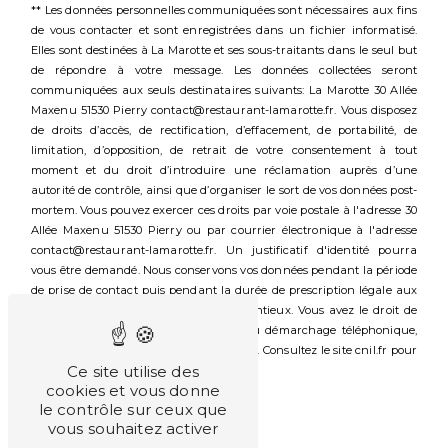
** Les données personnelles communiquées sont nécessaires aux fins
de vous contacter et sont enregistrées dans un fichier informatisé.
Elles sont destinées à La Marotte et ses sous-traitants dans le seul but
de répondre à votre message. Les données collectées seront
communiquées aux seuls destinataires suivants: La Marotte 30 Allée
Maxenu 51530 Pierry contact@restaurant-lamarotte.fr. Vous disposez
de droits d’accès, de rectification, d’effacement, de portabilité, de
limitation, d’opposition, de retrait de votre consentement à tout
moment et du droit d’introduire une réclamation auprès d’une
autorité de contrôle, ainsi que d’organiser le sort de vos données post-
mortem. Vous pouvez exercer ces droits par voie postale à l'adresse 30
Allée Maxenu 51530 Pierry ou par courrier électronique à l'adresse
contact@restaurant-lamarotte.fr. Un justificatif d'identité pourra
vous être demandé. Nous conservons vos données pendant la période
de prise de contact puis pendant la durée de prescription légale aux
fins probatoires et de gestion des contentieux. Vous avez le droit de
vous inscrire sur la liste d'opposition au démarchage téléphonique,
disponible à cette adresse:
Bloctel.gouv.fr
. Consultez le site cnil.fr pour
Ce site utilise des
plus d’informations sur vos droits.
cookies et vous donne
le contrôle sur ceux que
vous souhaitez activer