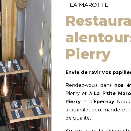
LA MAROTTE
Restaurant aux
alentour
Pierry
Envie de ravir vos papil
Rendez-vous dans
nos é
Pierry et à
La P’tite Maro
Pierry
et d’
Épernay
. Nous
artisanale, gourmande et r
de qualité.
Au cœur de la région ch