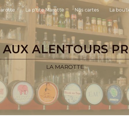
arotte
La p'tite Marotte
Nos cartes
La bout
 AUX ALENTOURS PR
LA MAROTTE