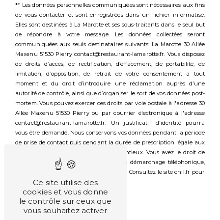
** Les données personnelles communiquées sont nécessaires aux fins
de vous contacter et sont enregistrées dans un fichier informatisé.
Elles sont destinées à La Marotte et ses sous-traitants dans le seul but
de répondre à votre message. Les données collectées seront
communiquées aux seuls destinataires suivants: La Marotte 30 Allée
Maxenu 51530 Pierry contact@restaurant-lamarotte.fr. Vous disposez
de droits d’accès, de rectification, d’effacement, de portabilité, de
limitation, d’opposition, de retrait de votre consentement à tout
moment et du droit d’introduire une réclamation auprès d’une
autorité de contrôle, ainsi que d’organiser le sort de vos données post-
mortem. Vous pouvez exercer ces droits par voie postale à l'adresse 30
Allée Maxenu 51530 Pierry ou par courrier électronique à l'adresse
contact@restaurant-lamarotte.fr. Un justificatif d'identité pourra
vous être demandé. Nous conservons vos données pendant la période
de prise de contact puis pendant la durée de prescription légale aux
fins probatoires et de gestion des contentieux. Vous avez le droit de
vous inscrire sur la liste d'opposition au démarchage téléphonique,
disponible à cette adresse:
Bloctel.gouv.fr
. Consultez le site cnil.fr pour
Ce site utilise des
plus d’informations sur vos droits.
cookies et vous donne
le contrôle sur ceux que
vous souhaitez activer