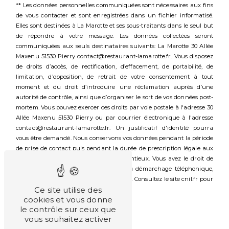
** Les données personnelles communiquées sont nécessaires aux fins
de vous contacter et sont enregistrées dans un fichier informatisé.
Elles sont destinées à La Marotte et ses sous-traitants dans le seul but
de répondre à votre message. Les données collectées seront
communiquées aux seuls destinataires suivants: La Marotte 30 Allée
Maxenu 51530 Pierry contact@restaurant-lamarotte.fr. Vous disposez
de droits d’accès, de rectification, d’effacement, de portabilité, de
limitation, d’opposition, de retrait de votre consentement à tout
moment et du droit d’introduire une réclamation auprès d’une
autorité de contrôle, ainsi que d’organiser le sort de vos données post-
mortem. Vous pouvez exercer ces droits par voie postale à l'adresse 30
Allée Maxenu 51530 Pierry ou par courrier électronique à l'adresse
contact@restaurant-lamarotte.fr. Un justificatif d'identité pourra
vous être demandé. Nous conservons vos données pendant la période
de prise de contact puis pendant la durée de prescription légale aux
fins probatoires et de gestion des contentieux. Vous avez le droit de
vous inscrire sur la liste d'opposition au démarchage téléphonique,
disponible à cette adresse:
Bloctel.gouv.fr
. Consultez le site cnil.fr pour
Ce site utilise des
plus d’informations sur vos droits.
cookies et vous donne
le contrôle sur ceux que
vous souhaitez activer